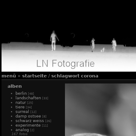
menü
»
startseite
/
schlagwort
corona
alben
berlin
[48]
landschaften
[33]
natur
[25]
tiere
[34]
surreal
[12]
damp ostsee
[8]
schwarz weiss
[26]
experimente
[11]
analog
[2]
167 fotos