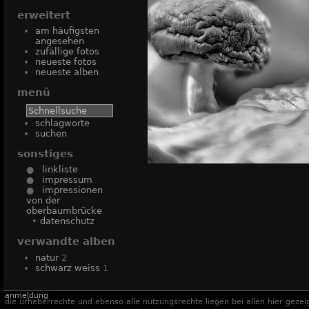
erweitert
am häufigsten
angesehen
zufällige fotos
neueste fotos
neueste alben
menü
schlagworte
suchen
sonstiges
●
linkliste
●
impressum
●
impressionen
von der
oberbaumbrücke
•
datenschutz
verwandte alben
natur
2
schwarz weiss
1
anmeldung
die urheberrechte und ebenso alle nutzungsrechte liegen bei allen hier gezei