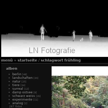
menü
»
startseite
/
schlagwort
frühling
alben
berlin
[48]
landschaften
[33]
natur
[25]
tiere
[34]
surreal
[12]
damp ostsee
[8]
schwarz weiss
[26]
experimente
[11]
analog
[2]
167 fotos