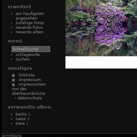
erweitert
am häufigsten
angesehen
zufällige fotos
neueste fotos
neueste alben
menü
schlagworte
suchen
sonstiges
●
linkliste
●
impressum
●
impressionen
von der
oberbaumbrücke
•
datenschutz
verwandte alben
berlin
1
natur
2
tiere
1
anmeldung